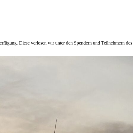
erfügung. Diese verlosen wir unter den Spendern und Teilnehmern des