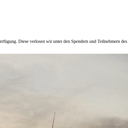
erfügung. Diese verlosen wir unter den Spendern und Teilnehmern des